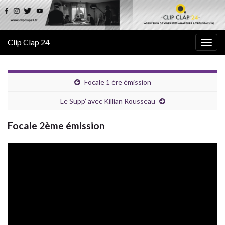
Clip Clap 24
Togg
navig
Focale 1 ère émission
Le Supp’ avec Killian Rousseau
Focale 2ème émission